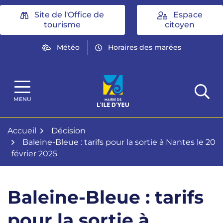
Gestion des traceurs
Aller
Site de l'Office de
Espace
au
tourisme
citoyen
contenu
Météo
Horaires des marées
Mairie de l'Île d'Yeu
MENU
Accueil
Décision
Baleine-Bleue : tarifs pour la sortie à Nantes le 20
février 2025
Baleine-Bleue : tarifs
pour la sortie à