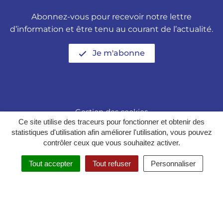
Abonnez-vous pour recevoir notre lettre
d’information et être tenu au courant de l’actualité.
Je m'abonne
Gestion des cookies
Ce site utilise des traceurs pour fonctionner et obtenir des
Politique de confidentialité
statistiques d'utilisation afin améliorer l'utilisation, vous pouvez
contrôler ceux que vous souhaitez activer.
Mentions légales
Tout accepter
Tout refuser
Personnaliser
Plan du site
Accessibilité : partiellement conforme