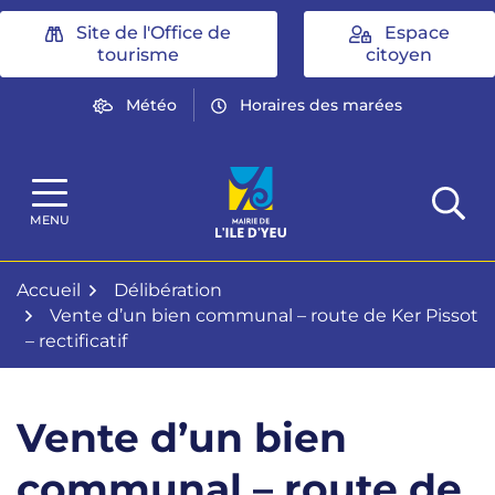
Gestion des traceurs
Aller
Site de l'Office de
Espace
au
tourisme
citoyen
contenu
Météo
Horaires des marées
Mairie de l'Île d'Yeu
MENU
Accueil
Délibération
Vente d’un bien communal – route de Ker Pissot
– rectificatif
Vente d’un bien
communal – route de