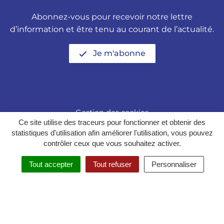
Abonnez-vous pour recevoir notre lettre
d’information et être tenu au courant de l’actualité.
Je m'abonne
Gestion des cookies
Ce site utilise des traceurs pour fonctionner et obtenir des
Politique de confidentialité
statistiques d'utilisation afin améliorer l'utilisation, vous pouvez
contrôler ceux que vous souhaitez activer.
Mentions légales
Tout accepter
Tout refuser
Personnaliser
Plan du site
Accessibilité : partiellement conforme